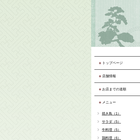
トップページ
店舗情報
お店までの道順
メニュー
焼き鳥（1）
サラダ（5）
牛料理（5）
鶏料理（6）