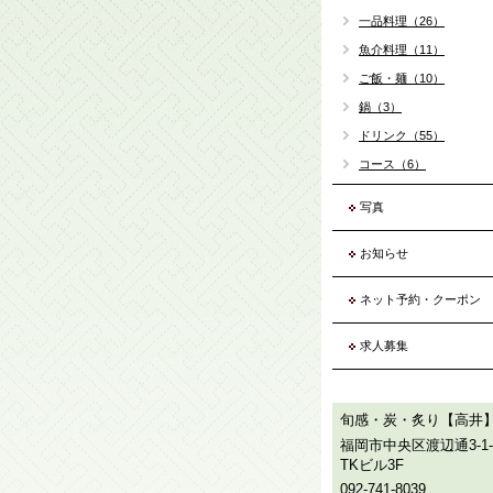
一品料理（26）
魚介料理（11）
ご飯・麺（10）
鍋（3）
ドリンク（55）
コース（6）
写真
お知らせ
ネット予約・クーポン
求人募集
旬感・炭・炙り【高井
福岡市中央区渡辺通3-1-
TKビル3F
092-741-8039