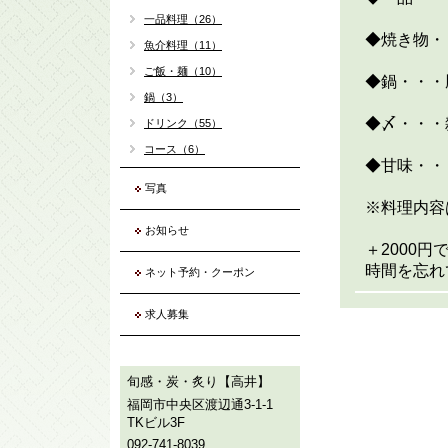
一品料理（26）
◆焼き物・
魚介料理（11）
ご飯・麺（10）
◆鍋・・・
鍋（3）
◆〆・・・
ドリンク（55）
コース（6）
◆甘味・・
写真
※料理内容
お知らせ
＋2000
時間を忘れ
ネット予約・クーポン
求人募集
旬感・炭・炙り【高井】
福岡市中央区渡辺通3-1-1
TKビル3F
092-741-8039