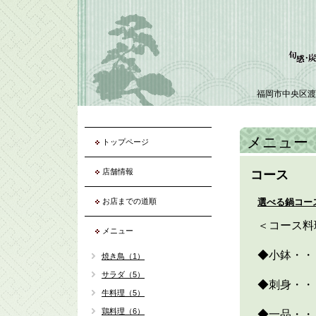
福岡市中央区渡
メニュー
トップページ
店舗情報
コース
お店までの道順
選べる鍋コー
＜コース料
メニュー
◆小鉢・・
焼き鳥（1）
サラダ（5）
◆刺身・・
牛料理（5）
鶏料理（6）
◆一品・・