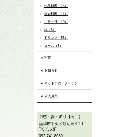
一品料理（26）
魚介料理（11）
ご飯・麺（10）
鍋（3）
ドリンク（55）
コース（6）
写真
お知らせ
ネット予約・クーポン
求人募集
旬感・炭・炙り【高井】
福岡市中央区渡辺通3-1-1
TKビル3F
092-741-8039