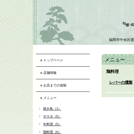
福岡市中央区渡
メニュー
トップページ
鶏料理
店舗情報
レバーの燻製
お店までの道順
メニュー
焼き鳥（1）
サラダ（5）
牛料理（5）
鶏料理（6）