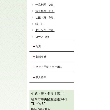
一品料理（26）
魚介料理（11）
ご飯・麺（10）
鍋（3）
ドリンク（55）
コース（6）
写真
お知らせ
ネット予約・クーポン
求人募集
旬感・炭・炙り【高井】
福岡市中央区渡辺通3-1-1
TKビル3F
092-741-8039