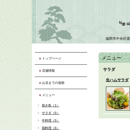
福岡市中央区渡
メニュー
トップページ
サラダ
店舗情報
生ハムサラダ
お店までの道順
メニュー
焼き鳥（1）
サラダ（5）
牛料理（5）
鶏料理（6）