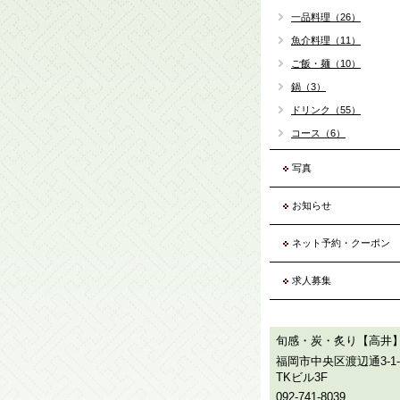
一品料理（26）
魚介料理（11）
ご飯・麺（10）
鍋（3）
ドリンク（55）
コース（6）
写真
お知らせ
ネット予約・クーポン
求人募集
旬感・炭・炙り【高井
福岡市中央区渡辺通3-1-
TKビル3F
092-741-8039