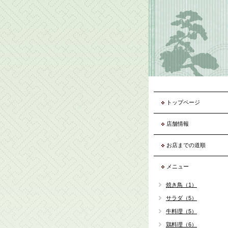
トップページ
店舗情報
お店までの道順
メニュー
焼き鳥（1）
サラダ（5）
牛料理（5）
鶏料理（6）