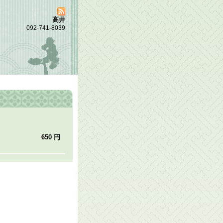
高井
092-741-8039
650 円