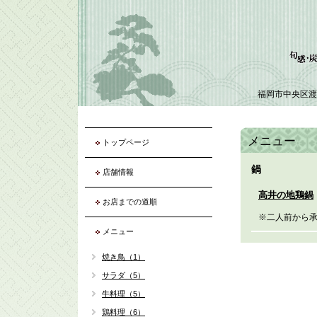
福岡市中央区渡
メニュー
トップページ
鍋
店舗情報
高井の地鶏鍋
お店までの道順
※二人前から
メニュー
焼き鳥（1）
サラダ（5）
牛料理（5）
鶏料理（6）