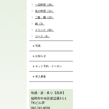
一品料理（26）
魚介料理（11）
ご飯・麺（10）
鍋（3）
ドリンク（55）
コース（6）
写真
お知らせ
ネット予約・クーポン
求人募集
旬感・炭・炙り【高井】
福岡市中央区渡辺通3-1-1
TKビル3F
092-741-8039