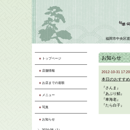
福岡市中央区渡
お知らせ
トップページ
店舗情報
2012-10-31 17:20
本日のおすすめ
お店までの道順
『さんま』
『あぶり鯖』
メニュー
『車海老』
『たら白子』
写真
お知らせ
2024-08（1）