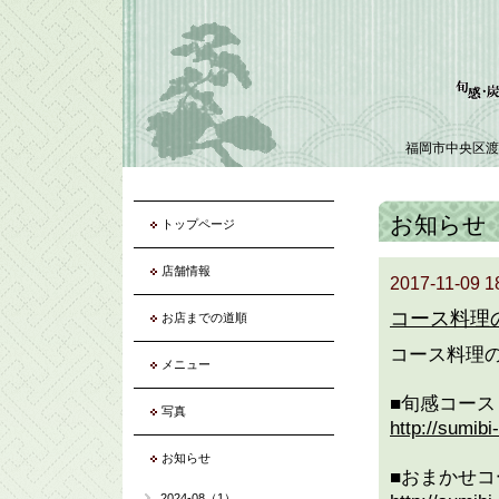
福岡市中央区渡
お知らせ
トップページ
店舗情報
2017-11-09 1
コース料理
お店までの道順
コース料理
メニュー
■旬感コース
写真
http://sumib
お知らせ
■おまかせコ
2024-08（1）