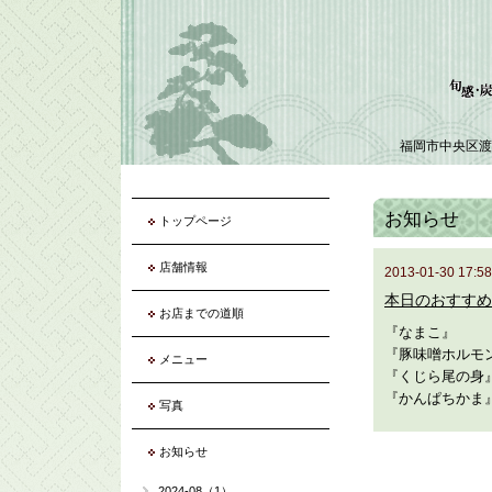
福岡市中央区渡
お知らせ
トップページ
店舗情報
2013-01-30 17:58
本日のおすすめ
お店までの道順
『なまこ』
『豚味噌ホルモ
メニュー
『くじら尾の身
『かんぱちかま
写真
お知らせ
2024-08（1）