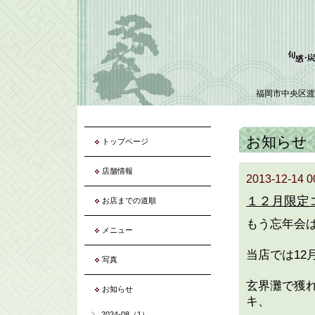
福岡市中央区渡
お知らせ
トップページ
店舗情報
2013-12-14 0
１２月限定
お店までの道順
もう忘年会
メニュー
当店では1
写真
玄界灘で獲
お知らせ
キ、
2024-08（1）